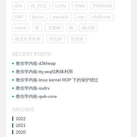
IDA
IO_FILE
LLVM
PWN
PWNHUB
UAF
kernel
pwnable
rop
shellcode
unlink
堆
天翼杯
栈
栈迁移
格式化字符串
祥云杯
长安杯
RECENT POSTS
教你学内核-d3kheap
教你学内核-tty,seq结构体利用
教你学内核-linux kernel ROP 下的保护绕过
教你学内核-sudrv
教你学内核-qwb-core
ARCHIVE
2022
2021
2020