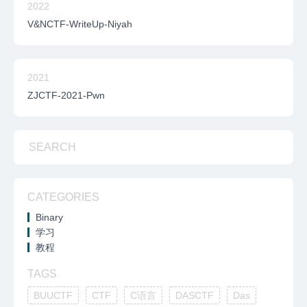
2022
V&NCTF-WriteUp-Niyah
2021
ZJCTF-2021-Pwn
CATEGORIES
Binary
学习
教程
TAGS
BUUCTF
CTF
C语言
DASCTF
Das