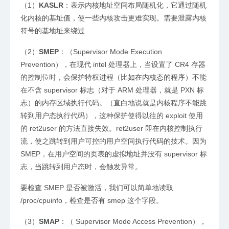
（1）
KASLR
：表示内核地址空间布局随机化，它通过随机
化内核的基址值，使一些内核攻击更难实现。需要泄露内核
符号的基地址来绕过
（2）
SMEP
：（Supervisor Mode Execution
Prevention），在现代 intel 处理器上，当设置了 CR4 存器
的控制位时，会保护特权进程（比如在内核态的程序）不能
在不含 supervisor 标志（对于 ARM 处理器，就是 PXN 标
志）的内存区域执行代码。（直白地说就是内核程序不能跳
转到用户态执行代码），这种保护使得以往的 exploit 使用
的 ret2user 的方法直接失效。ret2user 即在内核控制执行
流，使之跳转到用户可控的用户空间执行代码的技术。因为
SMEP，在用户空间的页表的虚拟地址并没有 supervisor 标
志，当跳转到用户态时，会触发异常。
要检查 SMEP 是否被激活，我们可以简单地读取
/proc/cpuinfo，检查是否有 smep 这个字段。
（3）
SMAP
：（ Supervisor Mode Access Prevention），