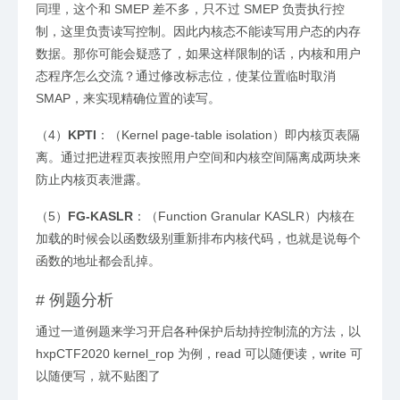
同理，这个和 SMEP 差不多，只不过 SMEP 负责执行控
制，这里负责读写控制。因此内核态不能读写用户态的内存
数据。那你可能会疑惑了，如果这样限制的话，内核和用户
态程序怎么交流？通过修改标志位，使某位置临时取消
SMAP，来实现精确位置的读写。
（4）
KPTI
：（Kernel page-table isolation）即内核页表隔
离。通过把进程页表按照用户空间和内核空间隔离成两块来
防止内核页表泄露。
（5）
FG-KASLR
：（Function Granular KASLR）内核在
加载的时候会以函数级别重新排布内核代码，也就是说每个
函数的地址都会乱掉。
#
例题分析
通过一道例题来学习开启各种保护后劫持控制流的方法，以
hxpCTF2020 kernel_rop 为例，read 可以随便读，write 可
以随便写，就不贴图了