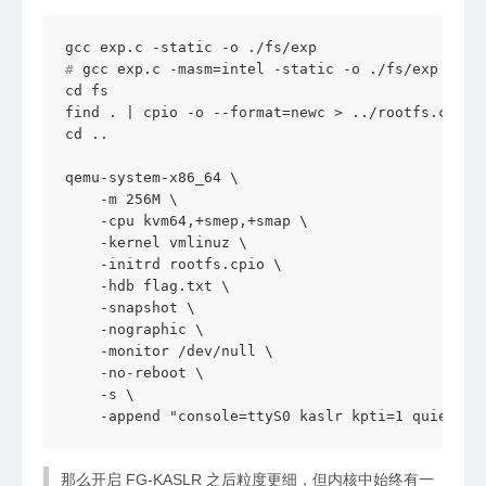
# 
gcc exp.c -masm=intel -static -o ./fs/exp
cd fs

find . | cpio -o --format=newc > ../rootfs.cpio

cd ..

qemu-system-x86_64 \

    -m 256M \

    -cpu kvm64,+smep,+smap \

    -kernel vmlinuz \

    -initrd rootfs.cpio \

    -hdb flag.txt \

    -snapshot \

    -nographic \

    -monitor /dev/null \

    -no-reboot \

    -s \

    -append "console=ttyS0 kaslr kpti=1 quiet pa
那么开启 FG-KASLR 之后粒度更细，但内核中始终有一