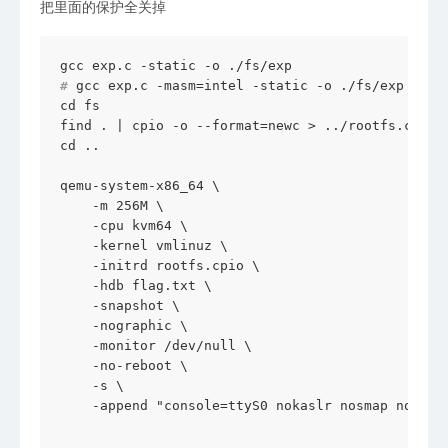
把里面的保护全关掉
# 
gcc exp.c -masm=intel -static -o ./fs/exp
cd fs

find . | cpio -o --format=newc > ../rootfs.cpio

cd ..

qemu-system-x86_64 \

    -m 256M \

    -cpu kvm64 \

    -kernel vmlinuz \

    -initrd rootfs.cpio \

    -hdb flag.txt \

    -snapshot \

    -nographic \

    -monitor /dev/null \

    -no-reboot \

    -s \

    -append "console=ttyS0 nokaslr nosmap nosmep 