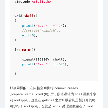
#
include
<stdlib.h>
void
shell
()
{

printf
(
"%s\n"
 , 
"???"
);

//system("/bin/sh");
exit
(
0
);

}

int
main
()
{

    signal(SIGSEGV, shell);

printf
(
"%s\n"
 , 
114514
);

}
那么同样的，在内核空间执行 commit_creads
(prepare_kernel_cred (0)) 后，段错误转为 shell 函数来拿
到 root 权限，这里在 getshell 之后可以看到是新打开的终
端获得了 root 权限，也就是 singel 处理函数跑在了 root