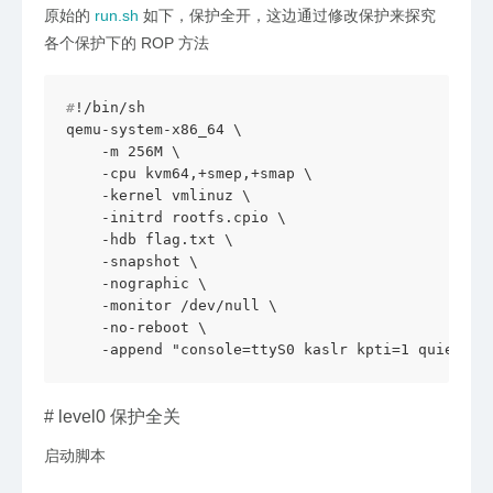
原始的
run.sh
如下，保护全开，这边通过修改保护来探究
各个保护下的 ROP 方法
#
!/bin/sh
qemu-system-x86_64 \

    -m 256M \

    -cpu kvm64,+smep,+smap \

    -kernel vmlinuz \

    -initrd rootfs.cpio \

    -hdb flag.txt \

    -snapshot \

    -nographic \

    -monitor /dev/null \

    -no-reboot \

    -append "console=ttyS0 kaslr kpti=1 quiet pa
#
level0 保护全关
启动脚本